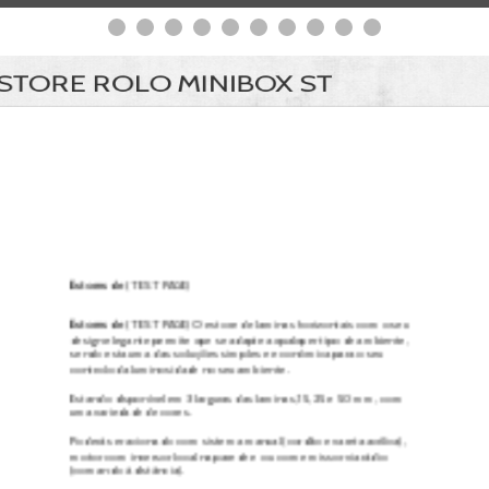
ESTORE ROLO MINIBOX ST
Estores de
( TEST PAGE)
Estores de
( TEST PAGE) O estore de laminas horizontais com o seu
design elegante permite que se adapte a qualquer tipo de ambiente,
sendo esta uma das soluções simples e económica para o seu
controlo da luminosidade no seu ambiente.
Estando disponível em 3 larguras das laminas, 15, 25 e 50 mm, com
uma variedade de cores.
Poderá ser acionado com sistema manual (cordão e vareta acrílica),
motor com inversor local na parede e ou com emissor via rádio
(comando à distância).
Também poderá acionar os seus estores através da domótica, no
seu computador, tablet ou telemóvel.