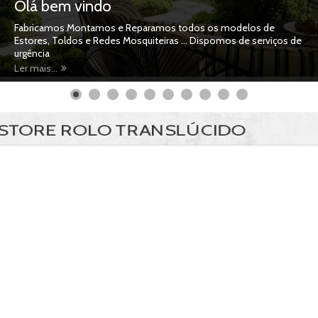
Olá bem vindo
Fabricamos Montamos e Reparamos todos os modelos de
Estores, Toldos e Redes Mosquiteiras … Dispomos de serviços de
urgência
Ler mais...
ESTORE ROLO TRANSLÚCIDO
Estores de
( TEST PAGE)
Estores de
( TEST PAGE) O estore de laminas horizontais com o seu
design elegante permite que se adapte a qualquer tipo de ambiente,
sendo esta uma das soluções simples e económica para o seu
controlo da luminosidade no seu ambiente.
Estando disponível em 3 larguras das laminas, 15, 25 e 50 mm, com
uma variedade de cores.
Poderá ser acionado com sistema manual (cordão e vareta acrílica),